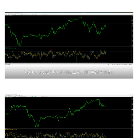
1分足、5分足のRSIが70以上で、乖離幅が4.9以下